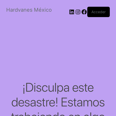
Hardvanes México
LinkedIn
Instagram
Facebook
Acceder
¡Disculpa este
desastre! Estamos